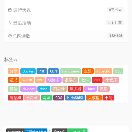
运行天数
9年40天
最后活动
1 个月前
总阅读数
1824696
标签云
分享
Docker
PHP
CDN
Handsome
主题
Typecho
SSL
证书
Win10
PVE
软路由
虚拟机
七牛
Idea
小程序
微信
Navicat
Mysql
阿里云
服务器
Linux
激活
智慧树
学习通
网课
COS
KirinShiKi
大模型
千问
|
Copyright
王洪峰's blog
豫ICP备
17025918号