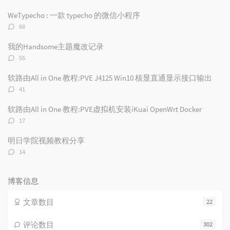
门
新
机
文
评
文
WeTypecho : 一款 typecho 的微信小程序
章
论
章
评
68
论
数：
我的Handsome主题魔改记录
评
55
论
数：
软路由All in One 教程:PVE J4125 Win10 核显直通显示接口输出
评
41
论
数：
软路由All in One 教程:PVE虚拟机安装iKuai OpenWrt Docker
评
17
论
数：
明日学院视频教程分享
评
14
论
数：
博客信息
文章数目
22
评论数目
302