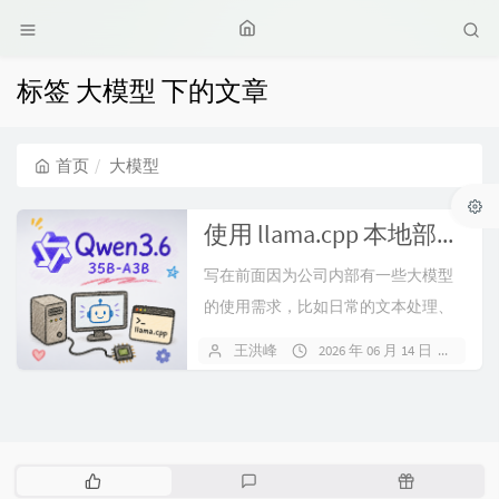
标签 大模型 下的文章
首页
大模型
使用 llama.cpp 本地部署 Qwen3.6-35B-A3B 简单记录
写在前面因为公司内部有一些大模型
的使用需求，比如日常的文本处理、
代码辅助、资料整理、文档总结这
王洪峰
2026 年 06 月 14 日
1 
些。但有些...
热
最
随