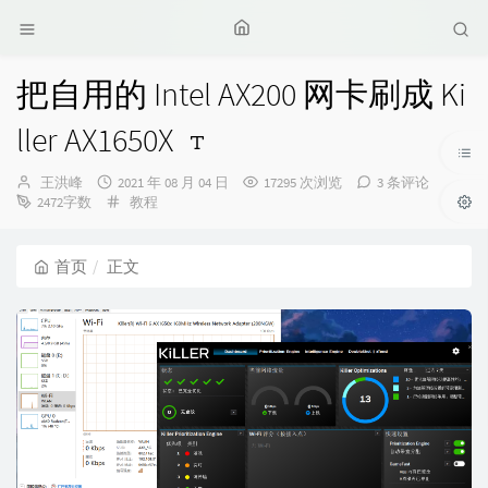
把自用的 Intel AX200 网卡刷成 Ki
ller AX1650X
博
发
王洪峰
2021 年 08 月 04 日
17295 次浏览
3 条评论
主：
布
分
2472字数
教程
时
类：
间：
首页
正文