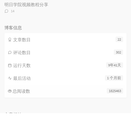
数：
明日学院视频教程分享
评
14
论
数：
博客信息
文章数目
22
评论数目
302
运行天数
9年41天
最后活动
1 个月前
总阅读数
1825463
文章标签
暂无标签