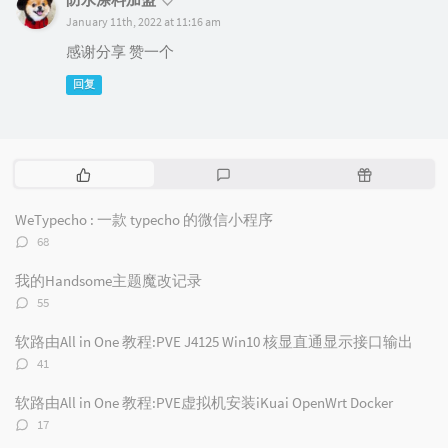
January 11th, 2022 at 11:16 am
感谢分享 赞一个
回复
热
最
随
门
新
机
文
评
文
WeTypecho : 一款 typecho 的微信小程序
章
论
章
评
68
论
数：
我的Handsome主题魔改记录
评
55
论
数：
软路由All in One 教程:PVE J4125 Win10 核显直通显示接口输出
评
41
论
数：
软路由All in One 教程:PVE虚拟机安装iKuai OpenWrt Docker
评
17
论